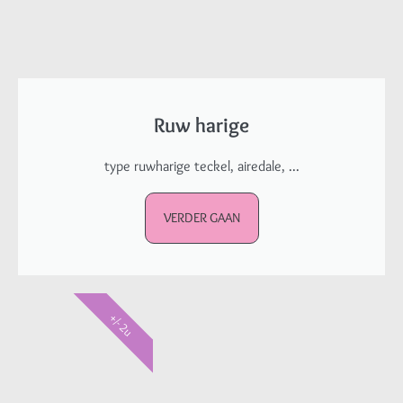
Ruw harige
type ruwharige teckel, airedale, ...
VERDER GAAN
+/- 2u