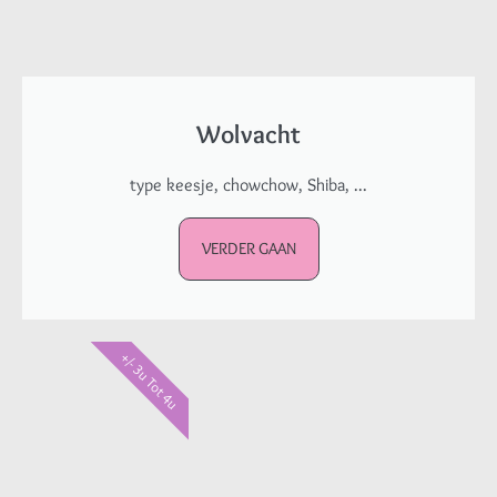
Wolvacht
type keesje, chowchow, Shiba, ...
VERDER GAAN
+/- 3u Tot 4u