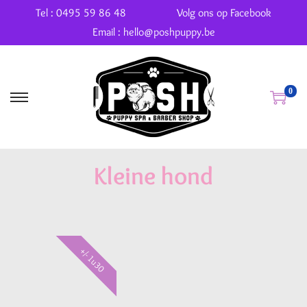
Tel : 0495 59 86 48
Volg ons op Facebook
Email : hello@poshpuppy.be
0
Kleine hond
+/- 1u30