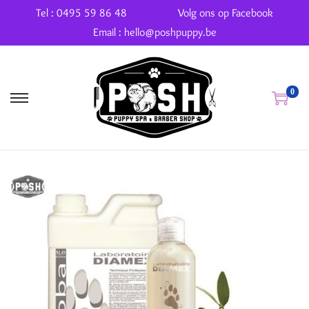
Tel : 0495 59 86 48
Volg ons op Facebook
Email : hello@poshpuppy.be
0