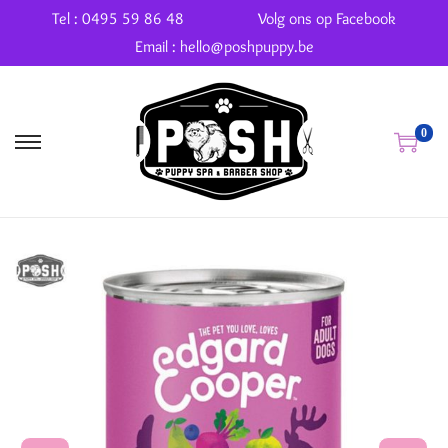
Tel : 0495 59 86 48
Volg ons op Facebook
Email : hello@poshpuppy.be
0