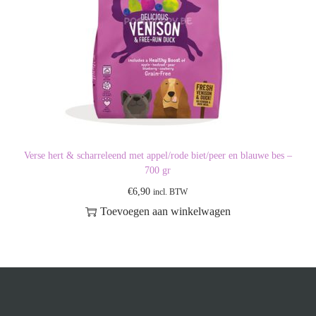
Verse hert & scharreleend met appel/rode biet/peer en blauwe bes –
700 gr
€
6,90
incl. BTW
Toevoegen aan winkelwagen