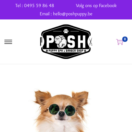
Tel : 0495 59 86 48
Volg ons op Facebook
Email : hello@poshpuppy.be
0