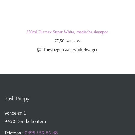
250ml Diamex Super White, medische shampoo
€
7,50
incl. BTW
Toevoegen aan winkelwagen
Posh Puppy
Vondelen 1
9450 Denderhoutem
Telefoon :
0495 / 59.86.48