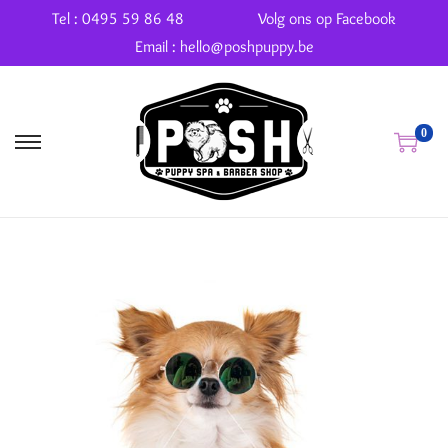
Tel : 0495 59 86 48
Volg ons op Facebook
Email : hello@poshpuppy.be
0