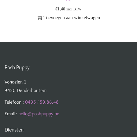
€
1,40
incl. BTW
Toevoegen aan winkelwagen
Posh Puppy
Vondelen 1
9450 Denderhoutem
Telefoon :
0495 / 59.86.48
Email :
hello@poshpuppy.be
Diensten