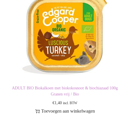
ADULT BIO Biokalkoen met biokokosnoot & biochiazaad 100g
Granen vrij / Bio
€
1,40
incl. BTW
Toevoegen aan winkelwagen