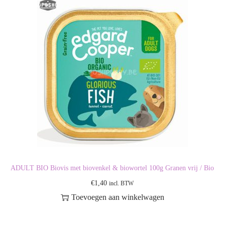
ADULT BIO Biovis met biovenkel & biowortel 100g Granen vrij / Bio
€
1,40
incl. BTW
Toevoegen aan winkelwagen