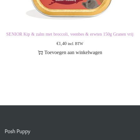
SENIOR Kip & zalm met broccoli, veenbes & erwten 150g Granen vrij
€
1,40
incl. BTW
Toevoegen aan winkelwagen
Posh Puppy