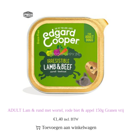
ADULT Lam & rund met wortel, rode biet & appel 150g Granen vrij
€
1,40
incl. BTW
Toevoegen aan winkelwagen