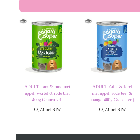
ADULT Lam & rund met
ADULT Zalm & forel
appel, wortel & rode biet
met appel, rode biet &
400g Granen vrij
mango 400g Granen vrij
€
2,70
€
2,70
incl. BTW
incl. BTW
Toevoegen aan
Toevoegen aan
winkelwagen
winkelwagen