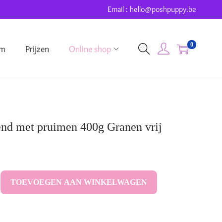
Email : hello@poshpuppy.be
0
um
Prijzen
Online shop
d met pruimen 400g Granen vrij
TOEVOEGEN AAN WINKELWAGEN