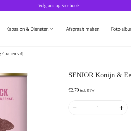
Volg ons op Facebook
Kapsalon & Diensten
Afspraak maken
Foto-alb
 Granen vrij
SENIOR Konijn & Een
€
2,70
incl. BTW