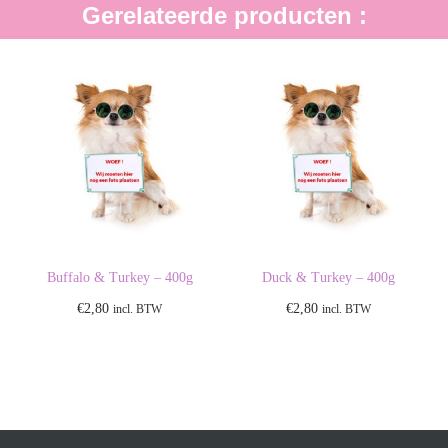
Gerelateerde producten :
Buffalo & Turkey – 400g
Duck & Turkey – 400g
€
2,80
€
2,80
incl. BTW
incl. BTW
Toevoegen aan
Toevoegen aan
winkelwagen
winkelwagen