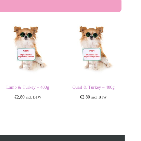
Lamb & Turkey – 400g
Quail & Turkey – 400g
€
2,80
€
2,80
incl. BTW
incl. BTW
Toevoegen aan
Toevoegen aan
winkelwagen
winkelwagen