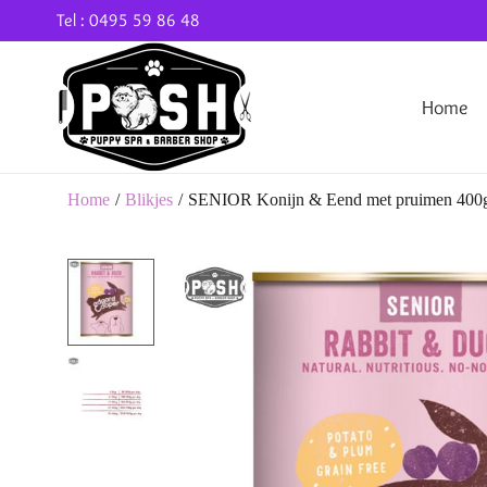
Tel : 0495 59 86 48
Home
Home
/
Blikjes
/
SENIOR Konijn & Eend met pruimen 400g