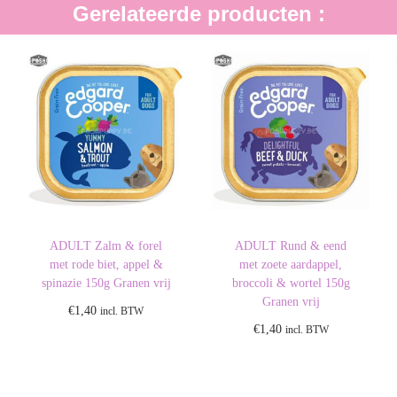
Gerelateerde producten :
ADULT Zalm & forel
ADULT Rund & eend
met rode biet, appel &
met zoete aardappel,
spinazie 150g Granen vrij
broccoli & wortel 150g
Granen vrij
€
1,40
incl. BTW
€
1,40
incl. BTW
Toevoegen aan
Toevoegen aan
winkelwagen
winkelwagen