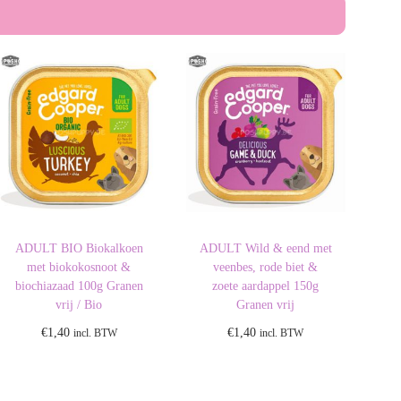
ADULT BIO Biokalkoen
ADULT Wild & eend met
met biokokosnoot &
veenbes, rode biet &
biochiazaad 100g Granen
zoete aardappel 150g
vrij / Bio
Granen vrij
€
1,40
€
1,40
incl. BTW
incl. BTW
Toevoegen aan
Toevoegen aan
winkelwagen
winkelwagen