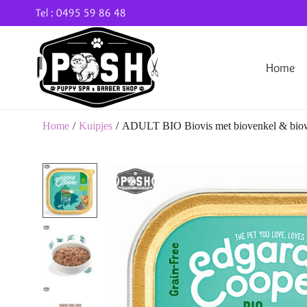
Tel : 0495 59 86 48
Home
Home
/
Kuipjes
/
ADULT BIO Biovis met biovenkel & biowo