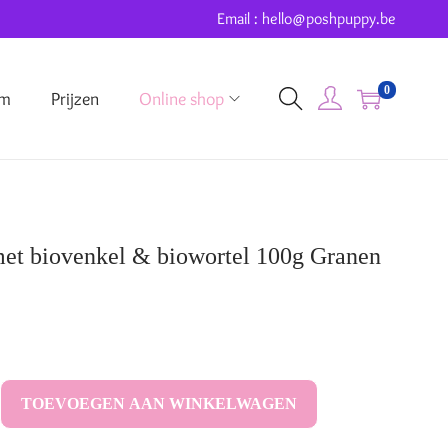
Email : hello@poshpuppy.be
0
um
Prijzen
Online shop
t biovenkel & biowortel 100g Granen
TOEVOEGEN AAN WINKELWAGEN