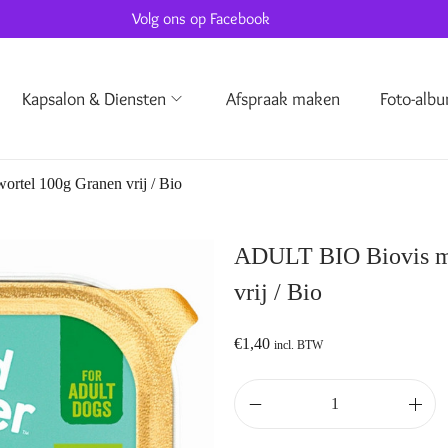
Volg ons op Facebook
Kapsalon & Diensten
Afspraak maken
Foto-alb
rtel 100g Granen vrij / Bio
ADULT BIO Biovis me
vrij / Bio
€
1,40
incl. BTW