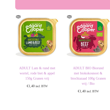
ADULT Lam & rund met
ADULT BIO Biorund
wortel, rode biet & appel
met biokokosnoot &
150g Granen vrij
biochiazaad 100g Granen
vrij / Bio
€
1,40
incl. BTW
€
1,40
incl. BTW
Toevoegen aan
Toevoegen aan
winkelwagen
winkelwagen